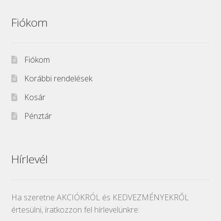
Fiókom
Fiókom
Korábbi rendelések
Kosár
Pénztár
Hírlevél
Ha szeretne AKCIÓKRÓL és KEDVEZMÉNYEKRŐL
értesülni, íratkozzon fel hírlevelünkre: