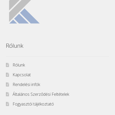
Keresés
Keresés
a
következőre:
Rólunk
Rólunk
Kapcsolat
Rendelési infók
Általános Szerződési Feltételek
Fogyasztói tájékoztató