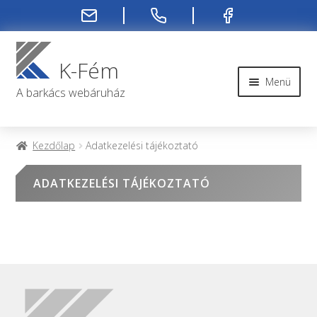
Ugrás
Kilépés
a
a
K-Fém
navigációhoz
tartalomba
Menü
A barkács webáruház
Rendelési infók
Kezdőlap
Adatkezelési tájékoztató
Kapcsolat
ADATKEZELÉSI TÁJÉKOZTATÓ
Rendelés menete
Rólunk
Fiókom