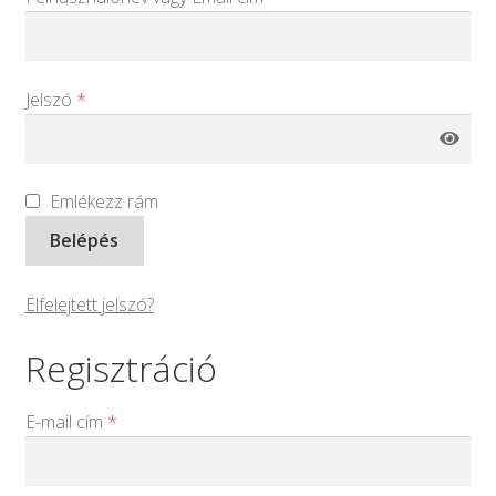
Keresés
Keresés
a
következőre:
Jelszó
*
Emlékezz rám
Belépés
Elfelejtett jelszó?
Regisztráció
E-mail cím
*