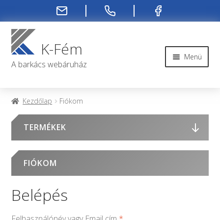
Ugrás
Kilépés
a
a
K-Fém
navigációhoz
tartalomba
Menü
A barkács webáruház
Rendelési infók
Kezdőlap
Fiókom
Kapcsolat
TERMÉKEK
Rendelés menete
FIÓKOM
Rólunk
Belépés
Fiókom
Felhasználónév vagy Email cím
*