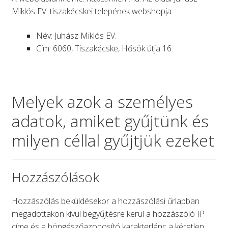
Keresés
Keresés
Miklós EV. tiszakécskei telepének webshopja.
a
következőre:
Név: Juhász Miklós EV.
Cím: 6060, Tiszakécske, Hősök útja 16.
Melyek azok a személyes
adatok, amiket gyűjtünk és
milyen céllal gyűjtjük ezeket
Hozzászólások
Hozzászólás beküldésekor a hozzászólási űrlapban
megadottakon kívül begyűjtésre kerül a hozzászóló IP
címe és a böngészőazonosító karakterlánc a kéretlen