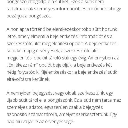
böngésző elfogadja-e a sütiket. Ezek a sütik nem
tartalmaznak személyes információt, és törlődnek, ahogy
bezárjuk a böngészőt.
A honlapra történő bejelentkezéskor több sütit hozunk
létre, amely elmenti a bejelentkezési információt és a
szerkesztőfelület megjelenítési opcióit. A bejelentkezési
sütik két napig érvényesek, a szerkesztőfelület
megjelenítési opcióit tároló süti egy évig. Amennyiben az
„Emlékezz rám” opciót bejelöljük, a bejelentkezés két
hétig folytatódik. Kijelentkezéskor a bejelentkezési sütik
eltávolításra kerülnek.
Amennyiben bejegyzést vagy oldalt szerkesztünk, egy
újabb sütit tárol el a böngészőnk. Ez a süti nem tartalmaz
személyes adatot, egyszerűen csak a bejegyzés
azonosító számát tárolja, amelyet szerkesztettünk. Egy
nap múlva jár le az érvényessége.