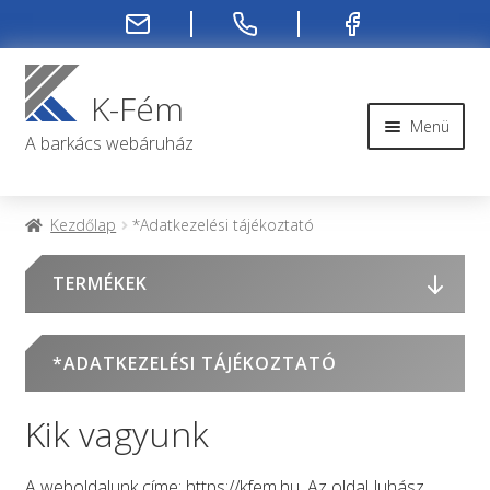
Ugrás
Kilépés
a
a
K-Fém
navigációhoz
tartalomba
Menü
A barkács webáruház
Rendelési infók
Kezdőlap
*Adatkezelési tájékoztató
Kapcsolat
TERMÉKEK
Rendelés menete
*ADATKEZELÉSI TÁJÉKOZTATÓ
Rólunk
Kik vagyunk
Fiókom
A weboldalunk címe: https://kfem.hu. Az oldal Juhász