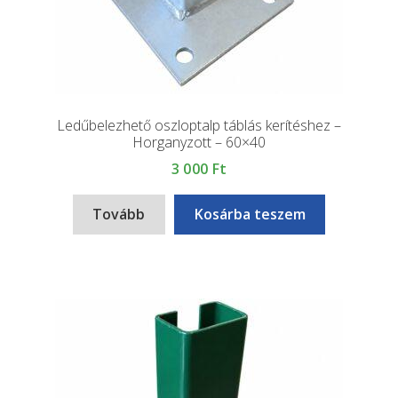
Ledűbelezhető oszloptalp táblás kerítéshez –
Horganyzott – 60×40
3 000
Ft
Tovább
Kosárba teszem