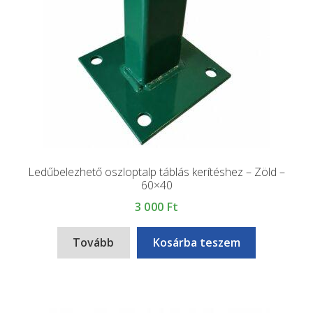
Ledűbelezhető oszloptalp táblás kerítéshez – Zöld –
60×40
3 000
Ft
Tovább
Kosárba teszem