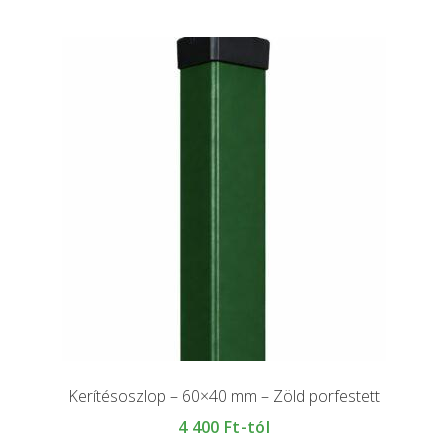
Kerítésoszlop – 60×40 mm – Zöld porfestett
4 400
Ft-tól