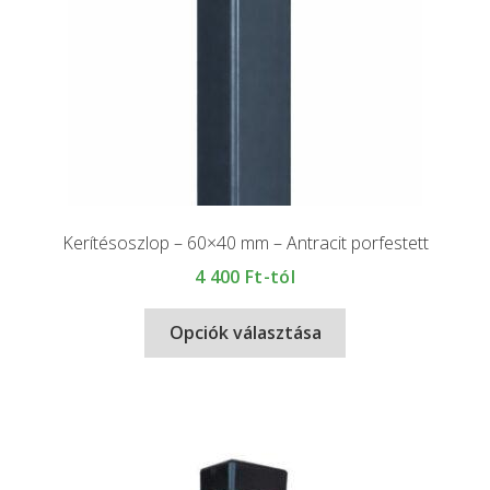
Kerítésoszlop – 60×40 mm – Antracit porfestett
4 400
Ft-tól
Opciók választása