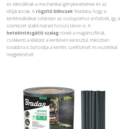
Keresés
Keresés
és ellenállnak a mechanikai igénybevételnek és az
a
időjárásnak. A
rögzítő bilincsek
feladata, hogy a
következőre:
kerítéstáblákat szilárdan az oszlopokhoz erősítsék, így a
szerkezet stabil marad hosszú távon is. A
betekintésgátló szalag
növeli a magánszférát,
csökkenti a kilátást a kerítésen keresztül, miközben
továbbra is biztosítja a kerítés szellőzését és esztétikai
megjelenését.