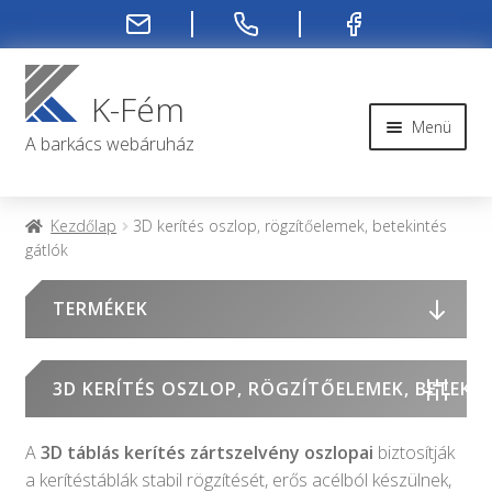
Ugrás
Kilépés
a
a
K-Fém
navigációhoz
tartalomba
Menü
A barkács webáruház
Rendelési infók
Kezdőlap
3D kerítés oszlop, rögzítőelemek, betekintés
gátlók
Kapcsolat
TERMÉKEK
Rendelés menete
Rólunk
3D KERÍTÉS OSZLOP, RÖGZÍTŐELEMEK, BETEKI
Fiókom
A
3D táblás kerítés zártszelvény oszlopai
biztosítják
a kerítéstáblák stabil rögzítését, erős acélból készülnek,