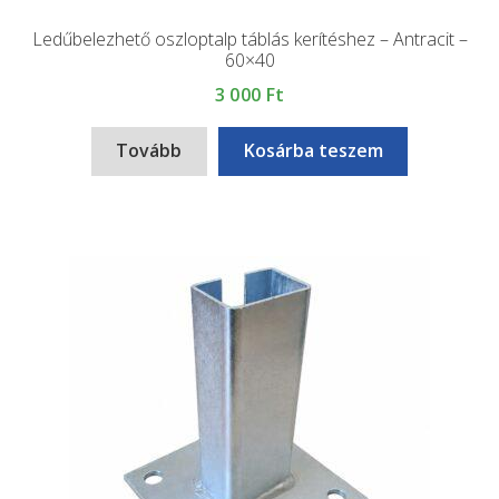
Ledűbelezhető oszloptalp táblás kerítéshez – Antracit –
60×40
3 000
Ft
Tovább
Kosárba teszem