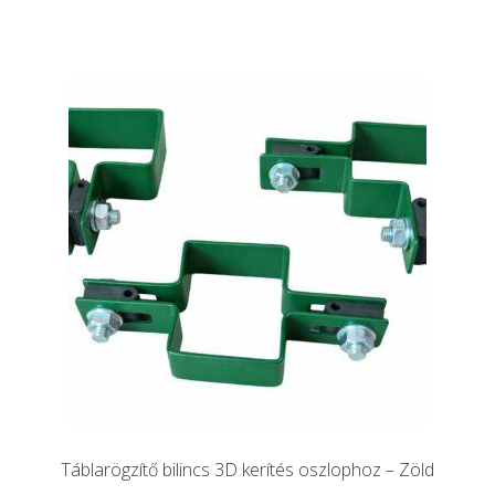
Táblarögzítő bilincs 3D kerítés oszlophoz – Zöld