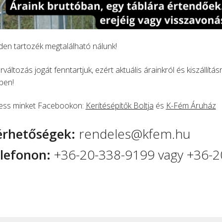
en tartozék megtalálható nálunk!
rváltozás jogát fenntartjuk, ezért aktuális árainkról és kiszállítá
ben!
ess minket Facebookon:
Kerítésépítők Boltja
és
K-Fém Áruház
érhetőségek:
rendeles@kfem.hu
lefonon:
+36-20-338-9199 vagy +36-2