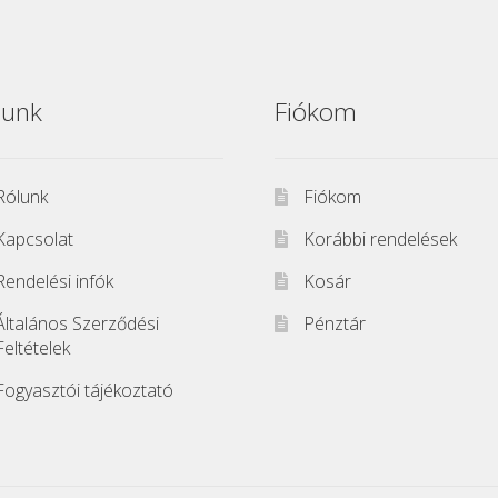
lunk
Fiókom
Rólunk
Fiókom
Kapcsolat
Korábbi rendelések
Rendelési infók
Kosár
Általános Szerződési
Pénztár
Feltételek
Fogyasztói tájékoztató