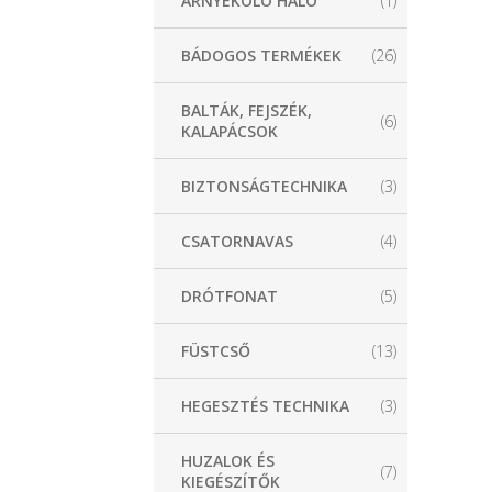
ÁRNYÉKOLÓ HÁLÓ
(1)
BÁDOGOS TERMÉKEK
(26)
BALTÁK, FEJSZÉK,
(6)
KALAPÁCSOK
BIZTONSÁGTECHNIKA
(3)
CSATORNAVAS
(4)
DRÓTFONAT
(5)
FÜSTCSŐ
(13)
HEGESZTÉS TECHNIKA
(3)
HUZALOK ÉS
(7)
KIEGÉSZÍTŐK