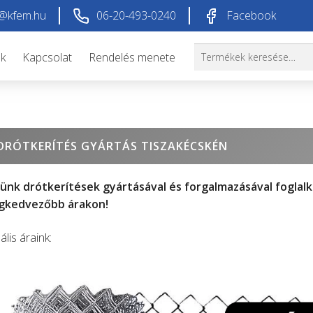
@kfem.hu
06-20-493-0240
Facebook
Keresés
Keresés
ók
Kapcsolat
Rendelés menete
a
következőre:
n
DRÓTKERÍTÉS GYÁRTÁS TISZAKÉCSKÉN
ünk drótkerítések gyártásával és forgalmazásával foglalk
egkedvezőbb árakon!
ális áraink: