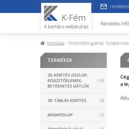
Ugrás
Kilépés
rendeles
a
a
K-Fém
navigációhoz
tartalomba
Rendelési inf
A barkács webáruház
Kezdőlap
Drótkerítés gyártás Tiszakécské
TERMÉKEK
3D KERÍTÉS OSZLOP,
Cég
RÖGZÍTŐELEMEK,
(14)
a l
BETEKINTÉS GÁTLÓK
Aktu
3D TÁBLÁS KERÍTÉS
(3)
AKNAFEDLAP
(1)