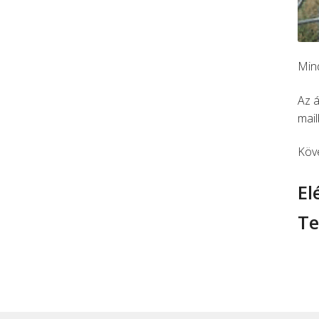
Mind
Az á
mail
Köv
El
Te