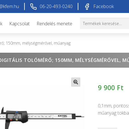
@kfem.hu
06-20-493-0240
Facebook
Keresés
Keresés
ók
Kapcsolat
Rendelés menete
a
következőre:
mérő; 150mm, mélységmérővel, műanyag
DIGITÁLIS TOLÓMÉRŐ; 150MM, MÉLYSÉGMÉRŐVEL, 
9 900
Ft
🔍
0,1mm, pontoss
műanyag tokba