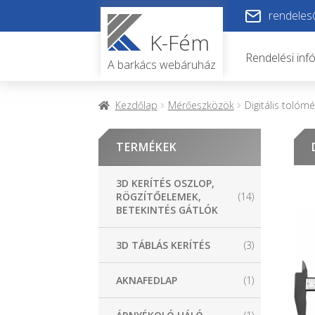
Ugrás
Kilépés
rendeles
a
a
K-Fém
navigációhoz
tartalomba
Rendelési inf
A barkács webáruház
Kezdőlap
Mérőeszközök
Digitális toló
TERMÉKEK
3D KERÍTÉS OSZLOP,
RÖGZÍTŐELEMEK,
(14)
BETEKINTÉS GÁTLÓK
3D TÁBLÁS KERÍTÉS
(3)
AKNAFEDLAP
(1)