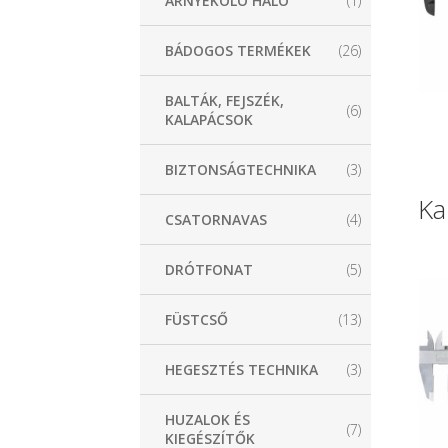
ÁRNYÉKOLÓ HÁLÓ
(1)
BÁDOGOS TERMÉKEK
(26)
BALTÁK, FEJSZÉK,
(6)
KALAPÁCSOK
BIZTONSÁGTECHNIKA
(3)
Ka
CSATORNAVAS
(4)
DRÓTFONAT
(5)
FÜSTCSŐ
(13)
HEGESZTÉS TECHNIKA
(3)
HUZALOK ÉS
(7)
KIEGÉSZÍTŐK