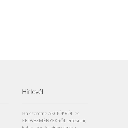
Hírlevél
Ha szeretne AKCIÓKRÓL és
KEDVEZMÉNYEKRŐL értesülni,
íratkozzon fel hírlevelünkre: