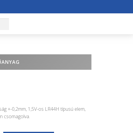
MŰANYAG
ág +-0,2mm, 1,5V-os LR44H típusú elem,
n csomagolva.