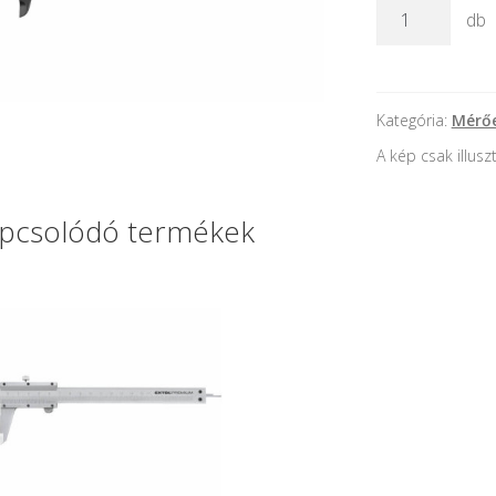
Digitális
db
tolómérő;
150mm,
mélységmérővel
műanyag
Kategória:
Mérő
mennyiség
A kép csak illusz
pcsolódó termékek