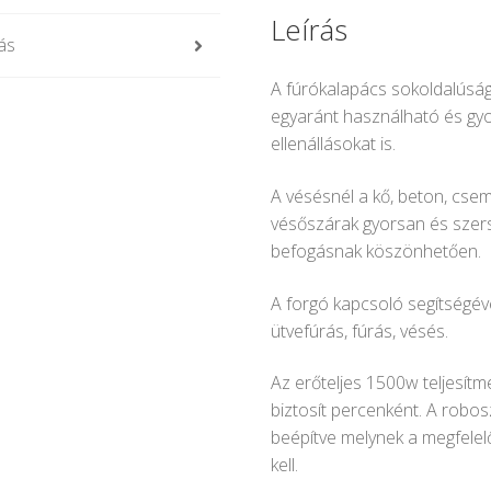
Leírás
ás
A fúrókalapács sokoldalúság
egyaránt használható és gy
ellenállásokat is.
A vésésnél a kő, beton, csem
vésőszárak gyorsan és szer
befogásnak köszönhetően.
A forgó kapcsoló segítségével
ütvefúrás, fúrás, vésés.
Az erőteljes 1500w teljesít
biztosít percenként. A robo
beépítve melynek a megfelel
kell.