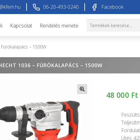
@kfem.hu
06-20-493-0240
Facebook
Keresés
Keresés
ók
Kapcsolat
Rendelés menete
a
következőre:
 Fúrókalapács – 1500W
HECHT 1036 – FÚRÓKALAPÁCS – 1500W
48 000
Ft
🔍
Feszülts
Teljesít
Fordulat
Ütés: 4