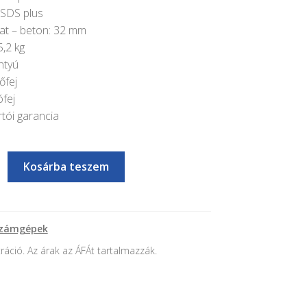
 SDS plus
at – beton: 32 mm
,2 kg
ntyú
őfej
ófej
rtói garancia
Kosárba teszem
számgépek
tráció. Az árak az ÁFÁt tartalmazzák.