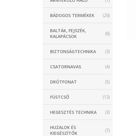
ÁRNYÉKOLÓ HÁLÓ
(1)
BÁDOGOS TERMÉKEK
(26)
BALTÁK, FEJSZÉK,
(6)
KALAPÁCSOK
BIZTONSÁGTECHNIKA
(3)
CSATORNAVAS
(4)
DRÓTFONAT
(5)
FÜSTCSŐ
(13)
HEGESZTÉS TECHNIKA
(3)
HUZALOK ÉS
(7)
KIEGÉSZÍTŐK