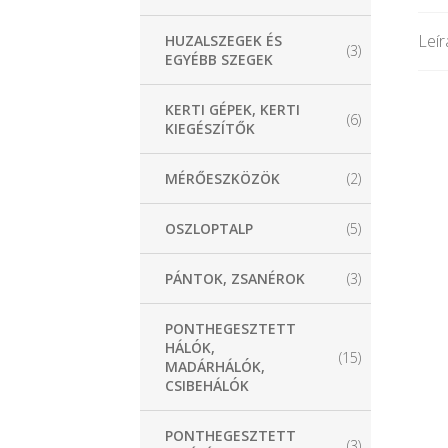
Leír
HUZALSZEGEK ÉS
(3)
EGYÉBB SZEGEK
KERTI GÉPEK, KERTI
(6)
KIEGÉSZÍTŐK
MÉRŐESZKÖZÖK
(2)
OSZLOPTALP
(5)
PÁNTOK, ZSANÉROK
(3)
PONTHEGESZTETT
HÁLÓK,
(15)
MADÁRHÁLÓK,
CSIBEHÁLÓK
PONTHEGESZTETT
(3)