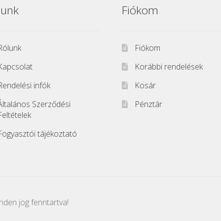
lunk
Fiókom
Rólunk
Fiókom
Kapcsolat
Korábbi rendelések
Rendelési infók
Kosár
Általános Szerződési
Pénztár
Feltételek
Fogyasztói tájékoztató
den jog fenntartva!