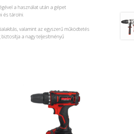
égével a használat után a gépet
 és tárolni.
alakítás, valamint az egyszerű működtetés
biztosítja a nagy teljesítményű