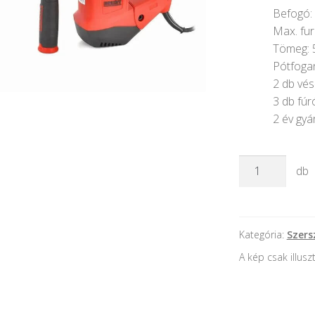
Befogó:
Max. fur
Tömeg: 5
Pótfoga
2 db vés
3 db fúr
2 év gyá
HECHT
db
1036
-
Fúrókalapács
-
Kategória:
Szer
1500W
A kép csak illusz
mennyiség