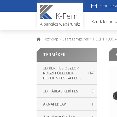
Ugrás
Kilépés
rendeles
a
a
K-Fém
navigációhoz
tartalomba
Rendelési inf
A barkács webáruház
Kezdőlap
Szerszámgépek
HECHT 1036 –
TERMÉKEK
3D KERÍTÉS OSZLOP,
RÖGZÍTŐELEMEK,
(14)
BETEKINTÉS GÁTLÓK
3D TÁBLÁS KERÍTÉS
(3)
AKNAFEDLAP
(1)