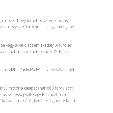
át növeli, hogy fúráshoz és véséhez is
orsan, egyszerűen leküzdi a legkeményebb
pe vagy a vakolat sem akadály. A fúró és
szám nélkül cserélhetőek az SDS-PLUS
 az alábbi funkciók közül lehet választani:
ményű motor a kalapácsnak 860 fordulatot
sztus sebességváltó egy fém házba van
ő karbantartásáról, kenéséről gondoskodni