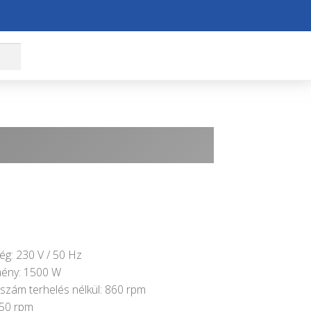
ég: 230 V / 50 Hz
mény: 1500 W
szám terhelés nélkül: 860 rpm
250 rpm