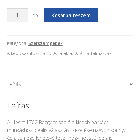
HECHT
db
Kosárba teszem
1762
-
Elektromos
rezgőcsiszoló
Kategória:
Szerszámgépek
-
A kép csak illusztráció. Az árak az ÁFÁt tartalmazzák.
220W
mennyiség
Leírás
Leírás
A Hecht 1762 Rezgőcsiszoló a kisebb barkács
munkákhoz ideális választás. Kezelése nagyon könnyű,
és a tömege lehetővé teszi, hogy hosszú ideig is