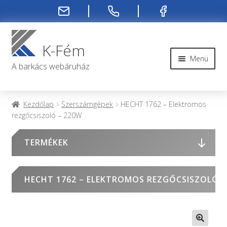
Ugrás
Kilépés
a
a
K-Fém
navigációhoz
tartalomba
Menü
A barkács webáruház
Rendelési infók
Kezdőlap
Szerszámgépek
HECHT 1762 – Elektromos
rezgőcsiszoló – 220W
Kapcsolat
TERMÉKEK
Rendelés menete
Rólunk
HECHT 1762 – ELEKTROMOS REZGŐCSISZOLÓ –
Fiókom