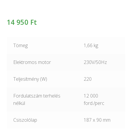
14 950
Ft
Tömeg
1,66 kg
Elektromos motor
230V/50Hz
Teljesítmény (W)
220
Fordulatszám terhelés
12 000
nélkül
ford./perc
Csiszolólap
187 x 90 mm