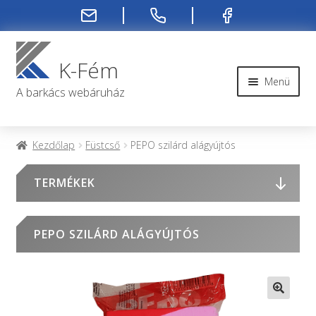
Ugrás
Kilépés
a
a
K-Fém
navigációhoz
tartalomba
Menü
A barkács webáruház
Rendelési infók
Kezdőlap
Füstcső
PEPO szilárd alágyújtós
Kapcsolat
TERMÉKEK
Rendelés menete
PEPO SZILÁRD ALÁGYÚJTÓS
Rólunk
Fiókom
🔍