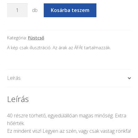
PEPO
db
Kosárba teszem
szilárd
alágyújtós
mennyiség
Kategória:
Füstcső
A kép csak illusztráció. Az árak az ÁFÁt tartalmazzák.
Leírás
Leírás
40 részre törhető, egyedülállóan magas minőség. Extra
hőérték.
Ez mindent visz! Legyen az szén, vagy csak vastag rönkfa!