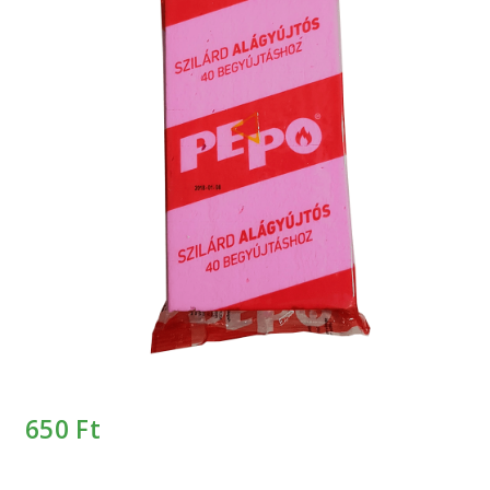
Keresés
Keresés
a
következőre:
650
Ft