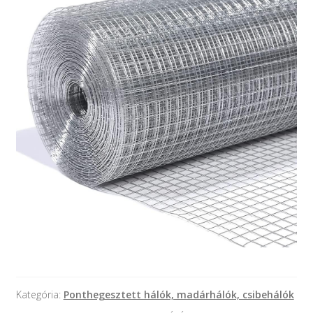
Keresés
Keresés
🔍
a
következőre:
Kategória:
Ponthegesztett hálók, madárhálók, csibehálók