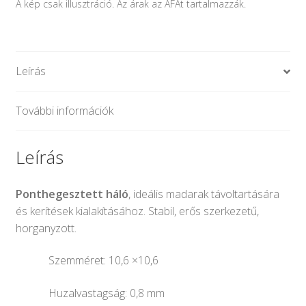
A kép csak illusztráció. Az árak az ÁFÁt tartalmazzák.
Leírás
További információk
Leírás
Ponthegesztett háló
, ideális madarak távoltartására
és kerítések kialakításához. Stabil, erős szerkezetű,
horganyzott.
Szemméret: 10,6 ×10,6
Huzalvastagság: 0,8 mm