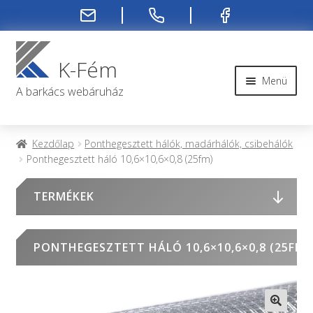
Ugrás
Kilépés
a
a
K-Fém
navigációhoz
tartalomba
Menü
A barkács webáruház
Rendelési infók
Kezdőlap
Ponthegesztett hálók, madárhálók, csibehálók
Ponthegesztett háló 10,6×10,6×0,8 (25fm)
Kapcsolat
TERMÉKEK
Rendelés menete
Rólunk
PONTHEGESZTETT HÁLÓ 10,6×10,6×0,8 (25FM)
Fiókom