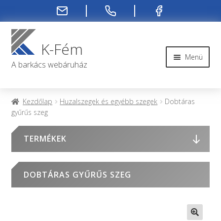
Ugrás
Kilépés
a
a
K-Fém
navigációhoz
tartalomba
Menü
A barkács webáruház
Rendelési infók
Kezdőlap
Huzalszegek és egyébb szegek
Dobtáras
gyűrűs szeg
Kapcsolat
TERMÉKEK
Rendelés menete
Rólunk
DOBTÁRAS GYŰRŰS SZEG
Fiókom