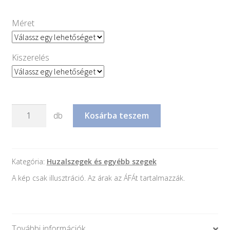
Méret
Kiszerelés
Dobtáras
db
Kosárba teszem
gyűrűs
szeg
mennyiség
Kategória:
Huzalszegek és egyébb szegek
A kép csak illusztráció. Az árak az ÁFÁt tartalmazzák.
További információk