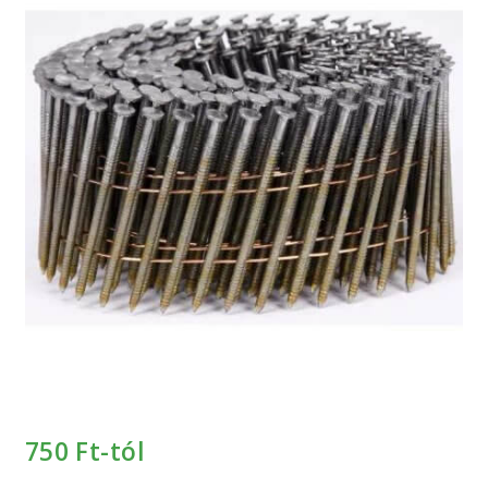
Keresés
Keresés
🔍
a
következőre:
750
Ft-tól