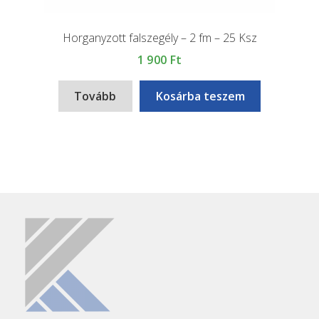
Horganyzott falszegély – 2 fm – 25 Ksz
1 900
Ft
Tovább
Kosárba teszem