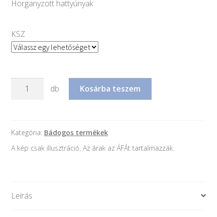
Horganyzott hattyúnyak
KSZ
Horganyzott
db
Kosárba teszem
hattyúnyak
mennyiség
Kategória:
Bádogos termékek
A kép csak illusztráció. Az árak az ÁFÁt tartalmazzák.
Leírás