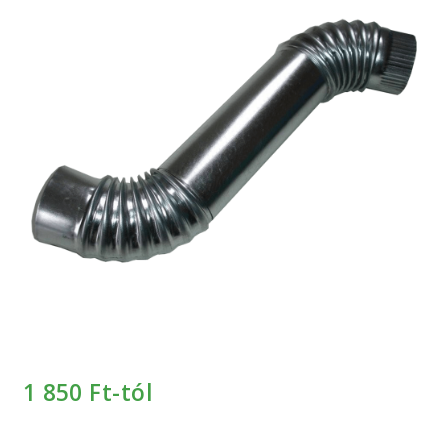
Keresés
Keresés
a
következőre:
1 850
Ft-tól