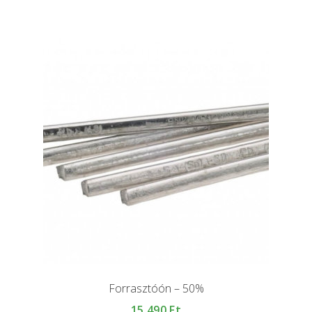
Forrasztóón – 50%
15 490
Ft