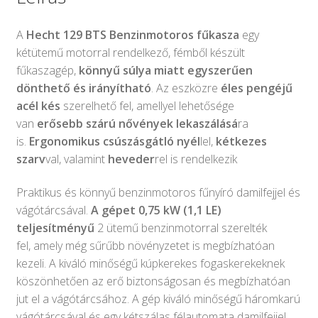
A
Hecht 129 BTS Benzinmotoros fűkasza
egy
kétütemű motorral rendelkező, fémből készült
fűkaszagép,
könnyű súlya miatt egyszerűen
dönthető és irányítható
. Az eszközre
éles pengéjű
acél kés
szerelhető fel, amellyel lehetősége
van
erősebb szárú nővények lekaszálásá
ra
is.
Ergonomikus csúszásgátló nyél
lel,
kétkezes
szarv
val, valamint
heveder
rel is rendelkezik
Praktikus és könnyű benzinmotoros fűnyíró damilfejjel és
vágótárcsával.
A gépet 0,75 kW (1,1 LE)
teljesítményű
2 ütemű benzinmotorral szerelték
fel, amely még sűrűbb növényzetet is megbízhatóan
kezeli. A kiváló minőségű kúpkerekes fogaskerekeknek
köszönhetően az erő biztonságosan és megbízhatóan
jut el a vágótárcsához. A gép kiváló minőségű háromkarú
vágótárcsával és egy kétszálas félautomata damilfejjel