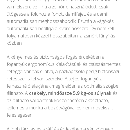
van felszerelve – ha a zsinór elhasználódott, csak
ütögesse a földhöz a fonott damilfejet, és a damil
automatikusan meghosszabbodik. Ezután a vágókés
automatikusan beállítja a kívánt hosszra. Így nem kell
folyamatosan kézzel hosszabbítani a zsinórt fűnyírás
közben.
A kényelmes és biztonságos fogás érdekében a
fogantyúk ergonomikus kialakításúak és csúszásmentes
réteggel vannak ellátva, a gázkapcsoló pedig biztonsági
retesszel is fel van szerelve. A teljes fogantyú a
felhasználó alakjának megfelelően az optimális szögbe
állítható. A
csekély, mindössze 5,9 kg-os súlynak
és
az állítható vállpántnak köszönhetően akasztható,
kellemes a munka a bozótvágóval és nem növekszik
feleslegesen.
A jobb tárolás és szállítás érdekében a gép könnyen