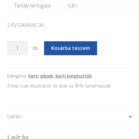
Tartály térfogata
0,8 l
2 ÉV GARANCIA!
HECHT
db
Kosárba teszem
129
BTS
-
Benzinmotoros
Kategória:
Kerti gépek, kerti kiegészítők
fűkasza
A kép csak illusztráció. Az árak az ÁFÁt tartalmazzák.
-
1,1
LE
mennyiség
Leírás
Leírás