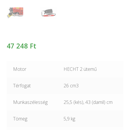
47 248
Ft
Motor
HECHT 2 ütemű
Térfogat
26 cm3
Munkaszélesség
25,5 (kés), 43 (damil) cm
Tömeg
5,9 kg