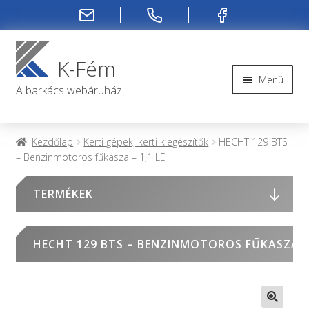
Ugrás
Kilépés
a
a
K-Fém
navigációhoz
tartalomba
Menü
A barkács webáruház
Rendelési infók
Kezdőlap
Kerti gépek, kerti kiegészítők
HECHT 129 BTS
– Benzinmotoros fűkasza – 1,1 LE
Kapcsolat
TERMÉKEK
Rendelés menete
Rólunk
HECHT 129 BTS – BENZINMOTOROS FŰKASZA – 
Fiókom