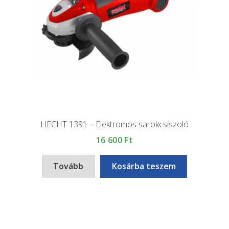
HECHT 1391 – Elektromos sarokcsiszoló
16 600
Ft
Tovább
Kosárba teszem