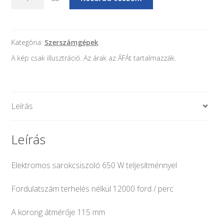
1307
-
Elektromos
sarokcsiszoló
Kategória:
Szerszámgépek
-
A kép csak illusztráció. Az árak az ÁFÁt tartalmazzák.
650W
mennyiség
Leírás
Leírás
Elektromos sarokcsiszoló 650 W teljesítménnyel
Fordulatszám terhelés nélkül 12000 ford / perc
A korong átmérője 115 mm