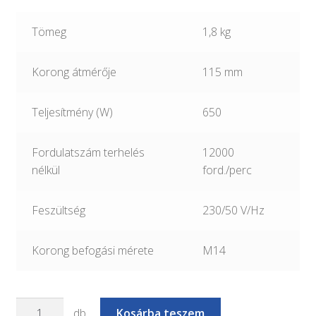
Tömeg
1,8 kg
Korong átmérője
115 mm
Teljesítmény (W)
650
Fordulatszám terhelés
12000
nélkül
ford./perc
Feszültség
230/50 V/Hz
Korong befogási mérete
M14
HECHT
db
Kosárba teszem