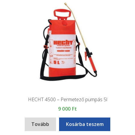
HECHT 4500 – Permetező pumpás 5l
9 000
Ft
Tovább
Kosárba teszem