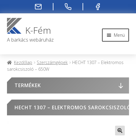
Ugrás
Kilépés
a
a
K-Fém
navigációhoz
tartalomba
Menü
A barkács webáruház
Rendelési infók
Kezdőlap
Szerszámgépek
HECHT 1307 – Elektromos
sarokcsiszoló – 650W
Kapcsolat
TERMÉKEK
Rendelés menete
Rólunk
HECHT 1307 – ELEKTROMOS SAROKCSISZOLÓ –
Fiókom