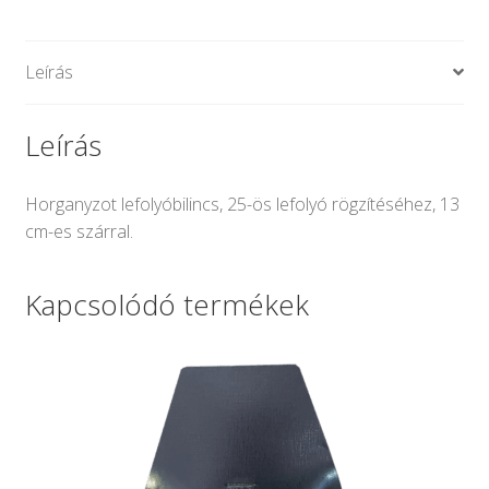
Leírás
Leírás
Horganyzot lefolyóbilincs, 25-ös lefolyó rögzítéséhez, 13
cm-es szárral.
Kapcsolódó termékek