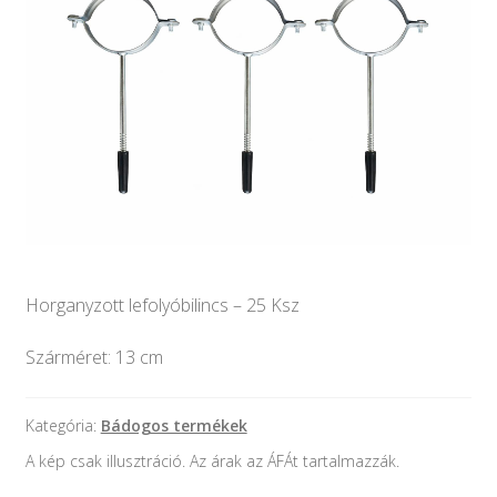
Keresés
Keresés
🔍
a
következőre:
Horganyzott lefolyóbilincs – 25 Ksz
Szárméret: 13 cm
Kategória:
Bádogos termékek
A kép csak illusztráció. Az árak az ÁFÁt tartalmazzák.