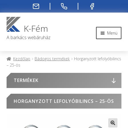
Ugrás
Kilépés
a
a
K-Fém
navigációhoz
tartalomba
Menü
A barkács webáruház
Rendelési infók
Kezdőlap
Bádogos termékek
Horganyzott lefolyóbilincs
– 25-ös
Kapcsolat
TERMÉKEK
Rendelés menete
Rólunk
HORGANYZOTT LEFOLYÓBILINCS – 25-ÖS
Fiókom