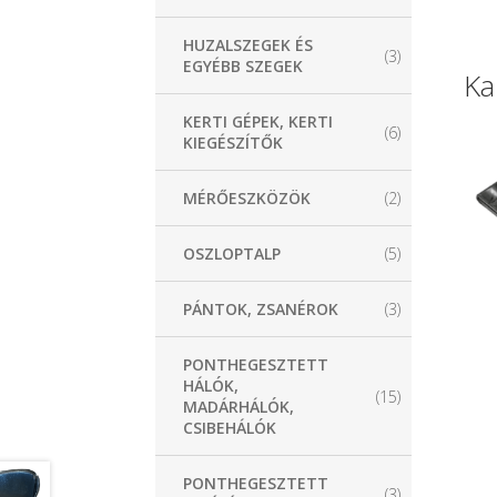
HUZALSZEGEK ÉS
(3)
EGYÉBB SZEGEK
Ka
KERTI GÉPEK, KERTI
(6)
KIEGÉSZÍTŐK
MÉRŐESZKÖZÖK
(2)
OSZLOPTALP
(5)
PÁNTOK, ZSANÉROK
(3)
PONTHEGESZTETT
HÁLÓK,
(15)
MADÁRHÁLÓK,
CSIBEHÁLÓK
PONTHEGESZTETT
(3)