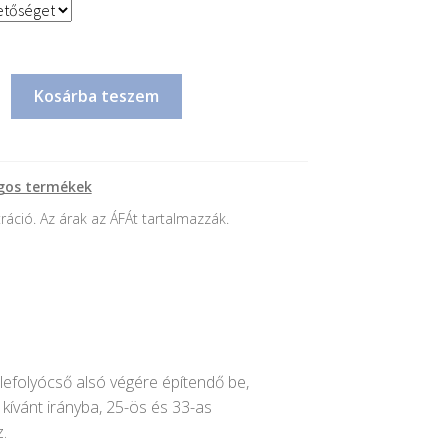
Kosárba teszem
gos termékek
tráció. Az árak az ÁFÁt tartalmazzák.
 lefolyócső alsó végére építendő be,
 a kívánt irányba, 25-ös és 33-as
.