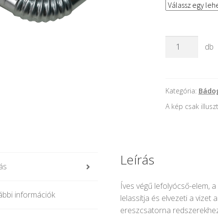
Horganyzott
db
kiköpőcső
mennyiség
Kategória:
Bádo
A kép csak illusz
Leírás
ás
Íves végű lefolyócső-elem, a
bbi információk
lelassítja és elvezeti a vizet
ereszcsatorna redszerekhez