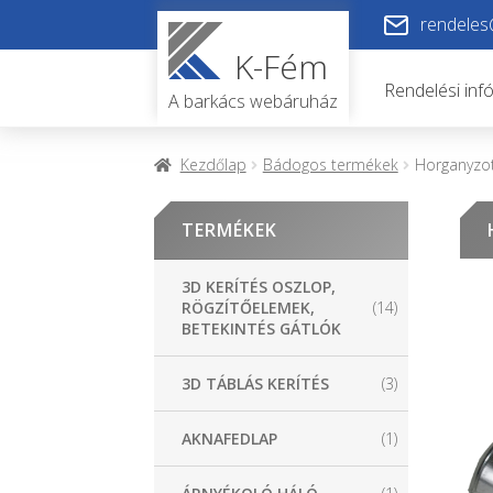
Ugrás
Kilépés
rendeles
a
a
K-Fém
navigációhoz
tartalomba
Rendelési inf
A barkács webáruház
Kezdőlap
Bádogos termékek
Horganyzot
TERMÉKEK
3D KERÍTÉS OSZLOP,
RÖGZÍTŐELEMEK,
(14)
BETEKINTÉS GÁTLÓK
3D TÁBLÁS KERÍTÉS
(3)
AKNAFEDLAP
(1)