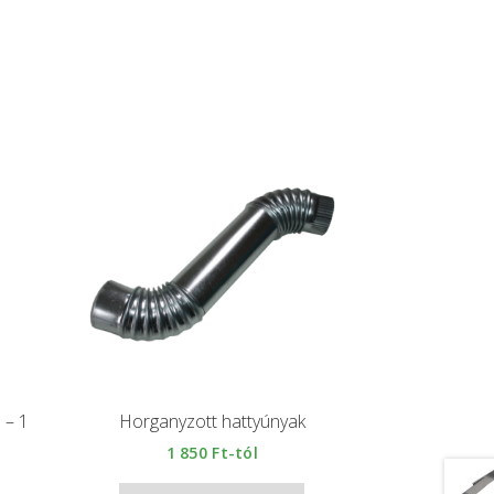
 – 1
Horganyzott hattyúnyak
1 850
Ft-tól