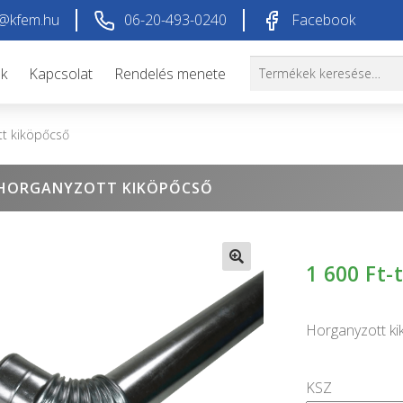
@kfem.hu
06-20-493-0240
Facebook
Keresés
Keresés
ók
Kapcsolat
Rendelés menete
a
következőre:
t kiköpőcső
HORGANYZOTT KIKÖPŐCSŐ
1 600
Ft-
🔍
Horganyzott k
KSZ