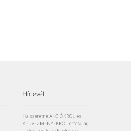
Hírlevél
Ha szeretne AKCIÓKRÓL és
KEDVEZMÉNYEKRŐL értesülni,
íratkozzon fel hírlevelünkre: