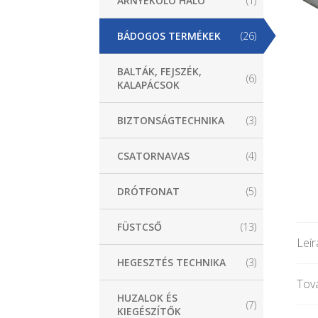
ÁRNYÉKOLÓ HÁLÓ
(1)
BÁDOGOS TERMÉKEK
(26)
BALTÁK, FEJSZÉK,
(6)
KALAPÁCSOK
BIZTONSÁGTECHNIKA
(3)
CSATORNAVAS
(4)
DRÓTFONAT
(5)
FÜSTCSŐ
(13)
Leír
HEGESZTÉS TECHNIKA
(3)
Tová
HUZALOK ÉS
(7)
KIEGÉSZÍTŐK