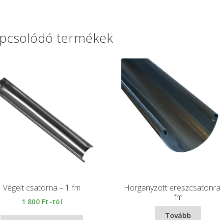
pcsolódó termékek
Végelt csatorna – 1 fm
Horganyzott ereszcsatonra
fm
1 800
Ft-tól
Tovább