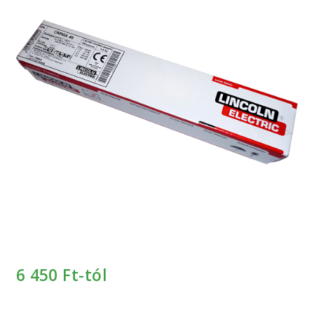
Keresés
Keresés
a
következőre:
6 450
Ft-tól