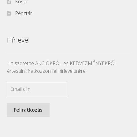
Kosár
Pénztár
Hírlevél
Ha szeretne AKCIÓKRÓL és KEDVEZMÉNYEKRŐL
értesülni, íratkozzon fel hírlevelünkre: