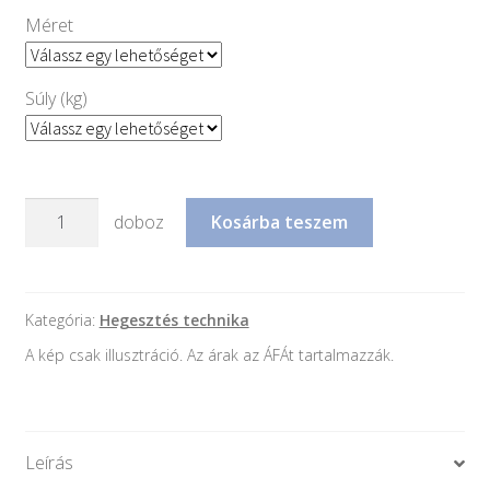
Méret
Súly (kg)
Lincoln
doboz
Kosárba teszem
elektróda
mennyiség
Kategória:
Hegesztés technika
A kép csak illusztráció. Az árak az ÁFÁt tartalmazzák.
Leírás