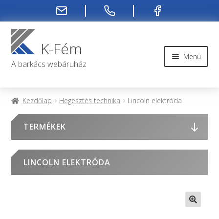
Ugrás
Kilépés
a
a
K-Fém
navigációhoz
tartalomba
Menü
A barkács webáruház
Rendelési infók
Kezdőlap
Hegesztés technika
Lincoln elektróda
Kapcsolat
TERMÉKEK
Rendelés menete
LINCOLN ELEKTRÓDA
Rólunk
Fiókom
🔍