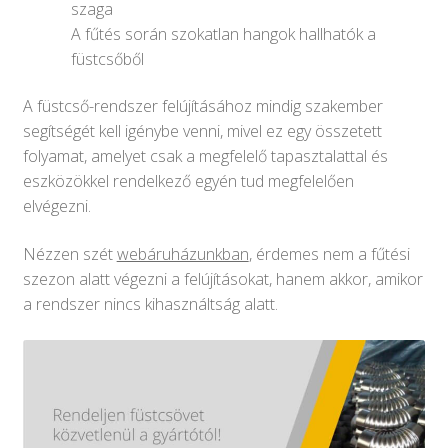
szaga
A fűtés során szokatlan hangok hallhatók a
füstcsőből
A füstcső-rendszer felújításához mindig szakember
segítségét kell igénybe venni, mivel ez egy összetett
folyamat, amelyet csak a megfelelő tapasztalattal és
eszközökkel rendelkező egyén tud megfelelően
elvégezni.
Nézzen szét
webáruházunkban
, érdemes nem a fűtési
szezon alatt végezni a felújításokat, hanem akkor, amikor
a rendszer nincs kihasználtság alatt.