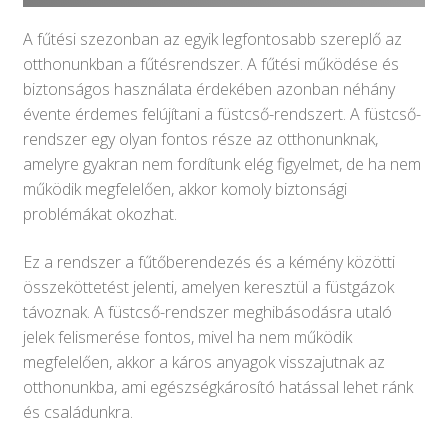
Keresés
Keresés
a
A fűtési szezonban az egyik legfontosabb szereplő az
következőre:
otthonunkban a fűtésrendszer. A fűtési működése és
biztonságos használata érdekében azonban néhány
évente érdemes felújítani a füstcső-rendszert. A füstcső-
rendszer egy olyan fontos része az otthonunknak,
amelyre gyakran nem fordítunk elég figyelmet, de ha nem
működik megfelelően, akkor komoly biztonsági
problémákat okozhat.
Ez a rendszer a fűtőberendezés és a kémény közötti
összeköttetést jelenti, amelyen keresztül a füstgázok
távoznak. A füstcső-rendszer meghibásodásra utaló
jelek felismerése fontos, mivel ha nem működik
megfelelően, akkor a káros anyagok visszajutnak az
otthonunkba, ami egészségkárosító hatással lehet ránk
és családunkra.