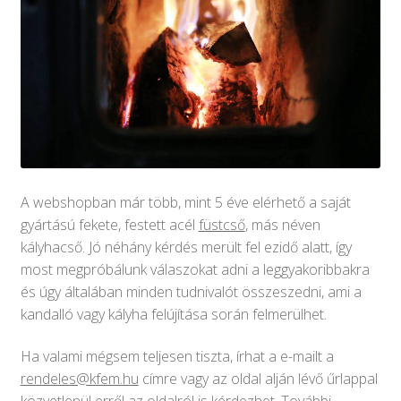
A webshopban már több, mint 5 éve elérhető a saját
gyártású fekete, festett acél
füstcső
, más néven
kályhacső. Jó néhány kérdés merült fel ezidő alatt, így
most megpróbálunk válaszokat adni a leggyakoribbakra
és úgy általában minden tudnivalót összeszedni, ami a
kandalló vagy kályha felújítása során felmerülhet.
Ha valami mégsem teljesen tiszta, írhat a e-mailt a
rendeles@kfem.hu
címre vagy az oldal alján lévő űrlappal