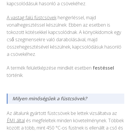
kapcsolódásuk hasonló a csövekéhez.
A vastag falú füstcsövek
hengerléssel, majd
vonalhegesztéssel készülnek. Ebben az esetben is
tokozott kötésekkel kapcsolódnak. A könyökidomok egy
cső szegmensekre való darabolásával, majd
összehegesztésével készülnek, kapcsolódásuk hasonló
a csövekéhez.
A termék felületképzése mindkét esetben
festéssel
történik.
Milyen minőségűek a füstcsövek?
Az általunk gyártott füstcsövek be lettek vizsáltatva az
ÉMI által
és megfeleltek minden követelménynek. Többek
között a több, mint 450 °C-os füstnek is ellenállt a cső és