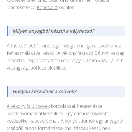
közvetlenül erről az oldalról is kérdezhet. További
lehetőségek a
Kapcsolat
oldalon.
Milyen anyagból készül a kályhacső?
A füstcső DC01 minőségű hidegen hengerelt acéllemez
felhasználásával készül. A vékony falú cső 0,6 mm vastag
lemezből, míg a vastag falú cső vagy 1,2 mm vagy 1,5 mm
vastagságúból lesz előállítva.
Hogyan készülnek a csövek?
A vékony falú csövek
korcolással, hengerléssel,
korclenyomással készülnek. Egymáshoz tokozott
kötésekkel kapcsolódnak. A könyökidomok egy anyagból
(csőből) nútos formázással (hajlítással) készülnek,