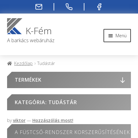
Ugrás
Kilépés
a
a
K-Fém
navigációhoz
tartalomba
Menü
A barkács webáruház
Rendelési infók
Kezdőlap
Tudástár
Kapcsolat
TERMÉKEK
Rendelés menete
KATEGÓRIA:
TUDÁSTÁR
Rólunk
by
viktor
—
Hozzászólás most!
Fiókom
A FÜSTCSŐ-RENDSZER KORSZERŰSÍTÉSÉNEK F