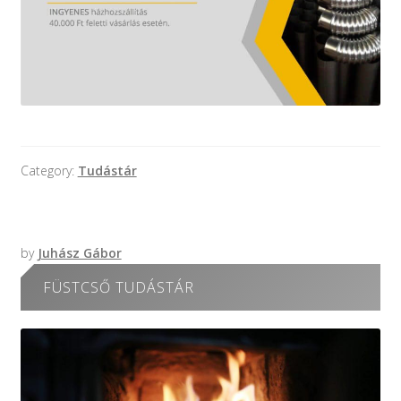
Category:
Tudástár
by
Juhász Gábor
FÜSTCSŐ TUDÁSTÁR