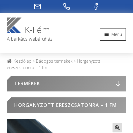
Ugrás
Kilépés
a
a
K-Fém
navigációhoz
tartalomba
Menü
A barkács webáruház
Rendelési infók
Kezdőlap
Bádogos termékek
Horganyzott
ereszcsatonra – 1 fm
Kapcsolat
TERMÉKEK
Rendelés menete
Rólunk
HORGANYZOTT ERESZCSATONRA – 1 FM
Fiókom