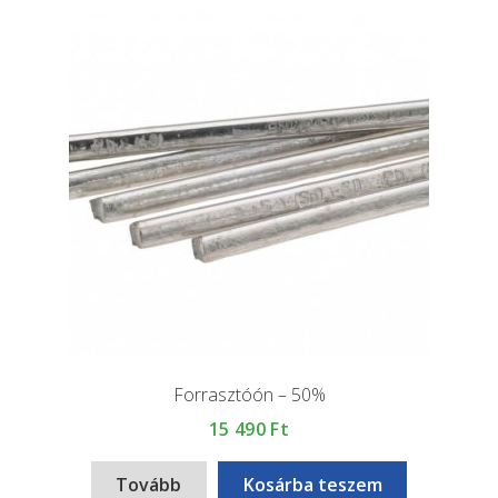
Forrasztóón – 50%
15 490
Ft
Tovább
Kosárba teszem