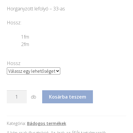
Horganyzott lefolyó – 33-as
Hossz:
1fm
2fm
Hossz
Horganyzott
db
Kosárba teszem
lefolyócső
-
33-
as
Kategória:
Bádogos termékek
mennyiség
A kép csak illusztráció. Az árak az ÁFÁt tartalmazzák.