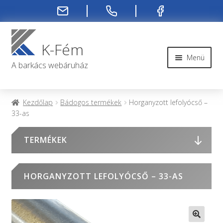
Ugrás
Kilépés
a
a
K-Fém
navigációhoz
tartalomba
Menü
A barkács webáruház
Rendelési infók
Kezdőlap
Bádogos termékek
Horganyzott lefolyócső –
33-as
Kapcsolat
TERMÉKEK
Rendelés menete
Rólunk
HORGANYZOTT LEFOLYÓCSŐ – 33-AS
Fiókom