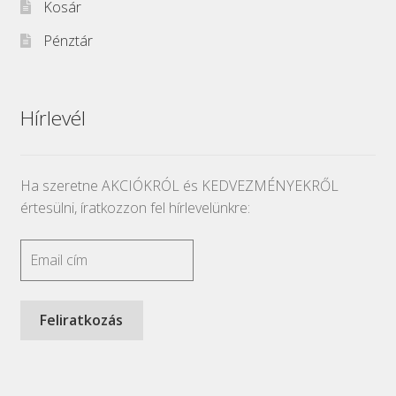
Kosár
Pénztár
Hírlevél
Ha szeretne AKCIÓKRÓL és KEDVEZMÉNYEKRŐL
értesülni, íratkozzon fel hírlevelünkre: